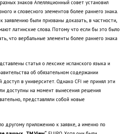
разных знаков Апелляционный совет установил
ного и словесного элементов более раннего знака.
 заявлению были призваны доказать, в частности,
ают латинские слова. Потому что если бы это было
ать, что вербальные элементы более раннего знака
.
дставлены статья о лексике испанского языка и
равительства об обязательном содержании
й доступ в университет. Однако CFI не принял эти
ыли доступны на момент вынесения решения
вательно, представляли собой новые
по другому приложению к заявке, а именно по
зе данных „TM View“
EUIPO. Хотя они были