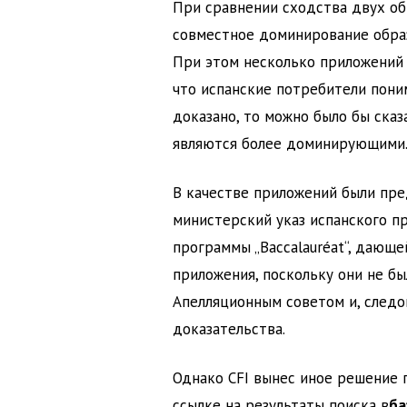
При сравнении сходства двух об
совместное доминирование образ
При этом несколько приложений к
что испанские потребители поним
доказано, то можно было бы сказ
являются более доминирующими
В качестве приложений были пре
министерский указ испанского п
программы „Baccalauréat“, дающе
приложения, поскольку они не б
Апелляционным советом и, следо
доказательства.
Однако CFI вынес иное решение 
ссылке на результаты поиска в
ба