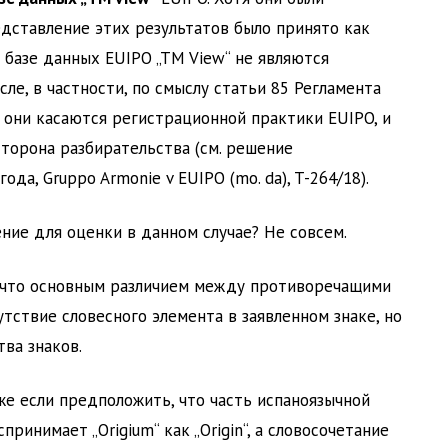
едставление этих результатов было принято как
 базе данных EUIPO „TM View“ не являются
ле, в частности, по смыслу статьи 85 Регламента
е, они касаются регистрационной практики EUIPO, и
сторона разбирательства (см. решение
ода, Gruppo Armonie v EUIPO (mo. da), T-264/18).
ние для оценки в данном случае? Не совсем.
, что основным различием между противоречащими
утствие словесного элемента в заявленном знаке, но
тва знаков.
же если предположить, что часть испаноязычной
ринимает „Origium“ как „Origin“, а словосочетание