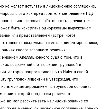
но не желает вступать в лицензионное соглашение,
улировала это как предварительное решение ПДЛ.
вность лицензировать. «Готовность нарушителя к
может быть исчерпана одноразовым выражением
вании или представлением (встречного)
и готовность владельца патента к лицензированию»,
в рамках своего головного решения.
с мнением Апелляционного суда о том, что в
аких возражений в отношении групповой и
и. История вопроса такова, что Haier в своей
ality групповой лицензии и утверждал, что
ктивным лицензированием на групповой основе (а
омпании которой продавали различные
кже не мог рассчитывать на лицензирование со
ого, по ее мнению, лицензионное соглашение должно