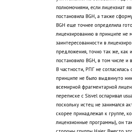
полномочиями, если лицензиат яв
постановила BGH, а также сформ
BGH еще точнее определила гото
лицензированию в принципе не 
заинтересованности в лицензиро
предложения, точно так же, как 
постановило BGH, в том числе и 
В частности, РПГ не согласилась 
принципе не было выдвинуто ник
всемирной фрагментарной лицензи
переписке с Sisvel оспаривал usu
поскольку истец не занимался а
скорее принадлежал к группе, к
лицензионные программы), он та
стороны группы Haier. Вместо эт