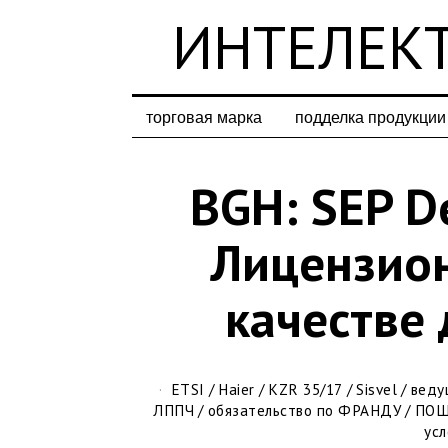
ИНТЕЛЕКТ
торговая марка
подделка продукции
BGH: SEP D
Лицензион
качестве
ETSI
/
Haier
/
KZR 35/17
/
Sisvel
/
веду
ЛППЧ
/
обязательство по ФРАНДУ
/
ПО
ус