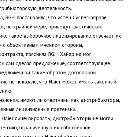
трибьюторскую деятельность.
а, BGH постановила, что истец Сисвел вправе
ки, по крайней мере, приведут фактические
нию, такое выборочное лицензирование отвечает их
ся с объективным мнением стороны,
онтракта, пояснила BGH. Хайер не мог
 он сам сделал предложение, соответствующее
предложенной таким образом договорной
ие не показало, что Haier может иметь законный
ению.
начения, имеют ли ответчики, как дистрибьюторы,
твенные лицензионные претензии.
я Haier лицензировать, дистрибьюторы не могли
цензию, ограниченную их собственной
с риском того, что Haier обойдет своих