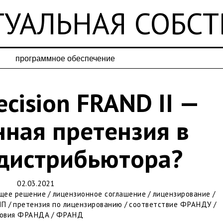
УАЛЬНАЯ СОБС
программное обеспечение
ecision FRAND II —
ная претензия в
 дистрибьютора?
02.03.2021
щее решение
/
лицензионное соглашение
/
лицензирование
/
ШП
/
претензия по лицензированию
/
соответствие ФРАНДУ
/
ловия ФРАНДА
/
ФРАНД