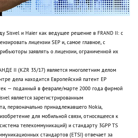
 Sisvel и Haier как ведущее решение в FRAND II: с
нзировать лицензии SEP и, самое главное, с
рибьюторы заявлять о лицензии, ограниченной их
НДЕ II (KZR 35/17) является многолетним делом
нтре дела находится Европейский патент EP
тек — поданный в феврале/марте 2000 года фирмой
isvel является зарегистрированным
та, первоначально принадлежавшего Nokia,
зобретение для мобильной связи, относящееся к
система телекоммуникаций) и стандарту 3GPP TS
ммуникационных стандартов (ETSI) отвечает за