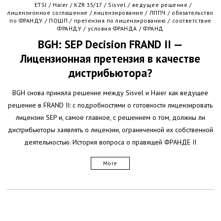
ETSI
/
Haier
/
KZR 35/17
/
Sisvel
/
ведущее решение
/
лицензионное соглашение
/
лицензирование
/
ЛППЧ
/
обязательство
по ФРАНДУ
/
ПОШП
/
претензия по лицензированию
/
соответствие
ФРАНДУ
/
условия ФРАНДА
/
ФРАНД
BGH: SEP Decision FRAND II —
Лицензионная претензия в качестве
дистрибьютора?
BGH снова приняла решение между Sisvel и Haier как ведущее
решение в FRAND II: с подробностями о готовности лицензировать
лицензии SEP и, самое главное, с решением о том, должны ли
дистрибьюторы заявлять о лицензии, ограниченной их собственной
деятельностью. История вопроса о правящей ФРАНДЕ II
More