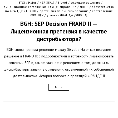
ETSI
/
Haier
/
KZR 35/17
/
Sisvel
/
ведущее решение
/
лицензионное соглашение
/
лицензирование
/
ЛППЧ
/
обязательство
по ФРАНДУ
/
ПОШП
/
претензия по лицензированию
/
соответствие
ФРАНДУ
/
условия ФРАНДА
/
ФРАНД
BGH: SEP Decision FRAND II —
Лицензионная претензия в качестве
дистрибьютора?
BGH снова приняла решение между Sisvel и Haier как ведущее
решение в FRAND II: с подробностями о готовности лицензировать
лицензии SEP и, самое главное, с решением о том, должны ли
дистрибьюторы заявлять о лицензии, ограниченной их собственной
деятельностью. История вопроса о правящей ФРАНДЕ II
More