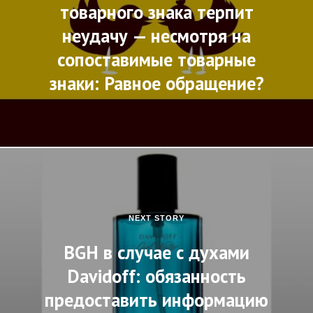
товарного знака терпит
неудачу — несмотря на
сопоставимые товарные
знаки: Равное обращение?
NEXT STORY
BGH в случае с духами
Davidoff: обязанность
предоставить информацию