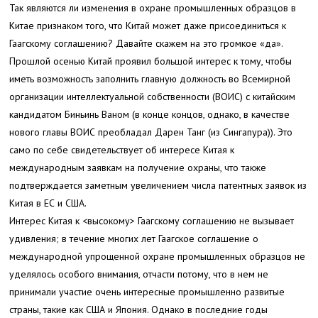
Так являются ли изменения в охране промышленных образцов в
Китае признаком того, что Китай может даже присоединиться к
Гаагскому соглашению? Давайте скажем на это громкое «да».
Прошлой осенью Китай проявил большой интерес к тому, чтобы
иметь возможность заполнить главную должность во Всемирной
организации интеллектуальной собственности (ВОИС) с китайским
кандидатом Биньинь Ваном (в конце концов, однако, в качестве
нового главы ВОИС преобладал Дарен Танг (из Сингапура)). Это
само по себе свидетельствует об интересе Китая к
международным заявкам на получение охраны, что также
подтверждается заметным увеличением числа патентных заявок из
Китая в ЕС и США.
Интерес Китая к <высокому> Гаагскому соглашению
не вызывает
удивления; в течение многих лет Гаагское соглашение о
международной упрощенной охране промышленных образцов не
уделялось особого внимания, отчасти потому, что в нем не
принимали участие очень интересные промышленно развитые
страны, такие как США и Япония. Однако в последние годы