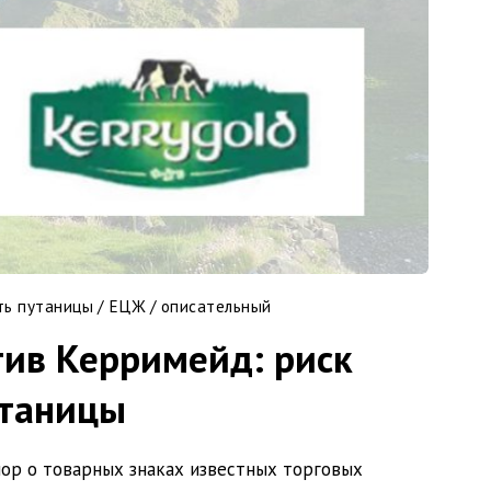
ть путаницы
/
ЕЦЖ
/
описательный
тив Керримейд: риск
таницы
спор о товарных знаках известных торговых